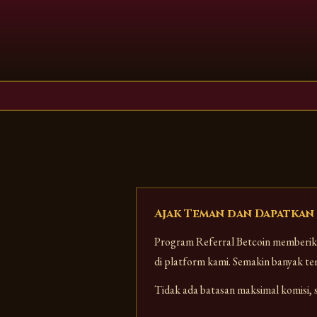
Ajak Teman dan Dapatkan 
Program Referral Betcoin memberi
di platform kami. Semakin banyak t
Tidak ada batasan maksimal komisi